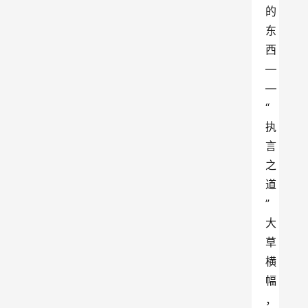
的
东
西
—
—
“
执
言
之
道
” 
大
草
横
幅
，