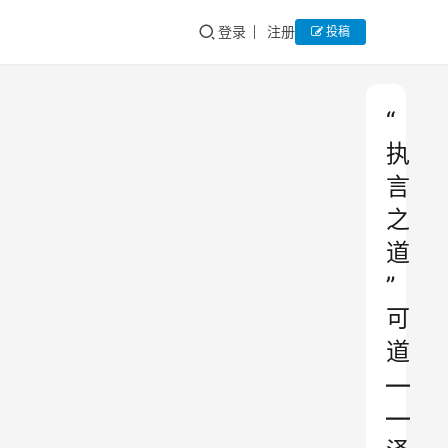
登录
注册
投稿
“
执
言
之
道
”
可
道
—
—