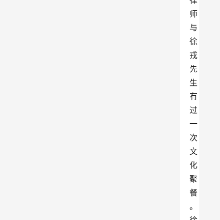
律
师
与
徐
戎
先
生
有
过
一
次
文
化
聚
餐
。