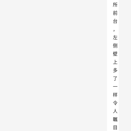
所
前
台
，
左
侧
壁
上
多
了
一
样
令
人
瞩
目