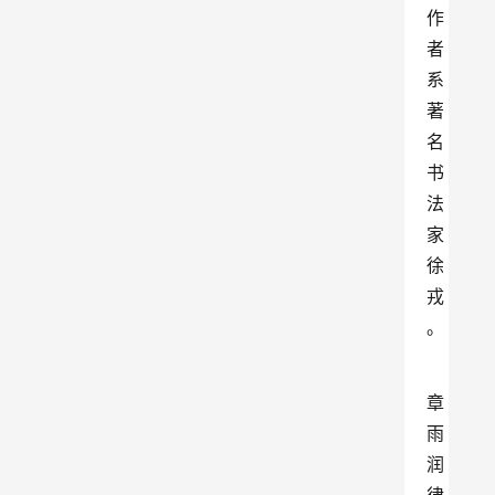
作
者
系
著
名
书
法
家
徐
戎
。
章
雨
润