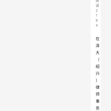
阅
读
2
1
8
4
在
泽
大
（
绍
兴
）
律
师
事
务