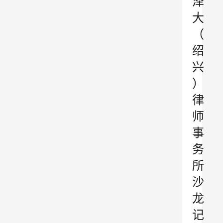
泽
大
（
绍
兴
）
律
师
事
务
所
沙
龙
记