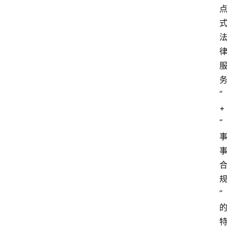
”
+
“
专
业
领
域
法
”
律
汇
编