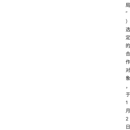
”
1
2