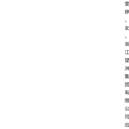
专
业
领
域
法
律
汇
编