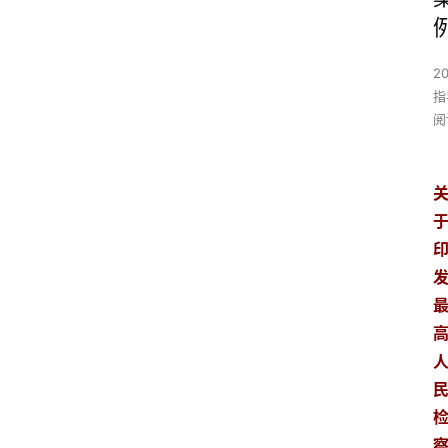
2
指
阅