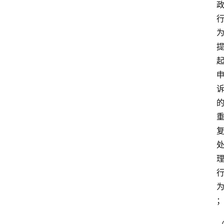
文
书
问
答
法
律
网
站