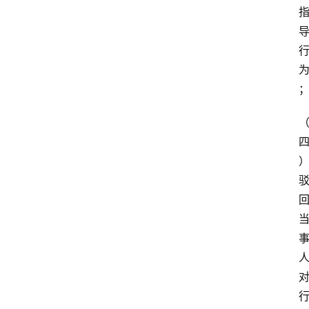
专
业
领
域
法
律
汇
编