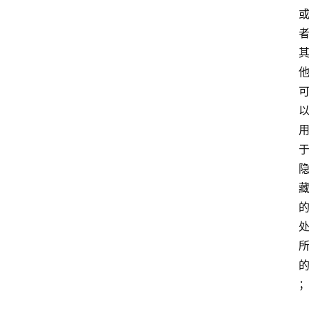
文
书
问
答
法
律
网
站