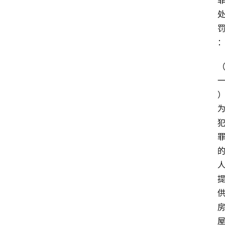
专
业
领
域
法
律
汇
编