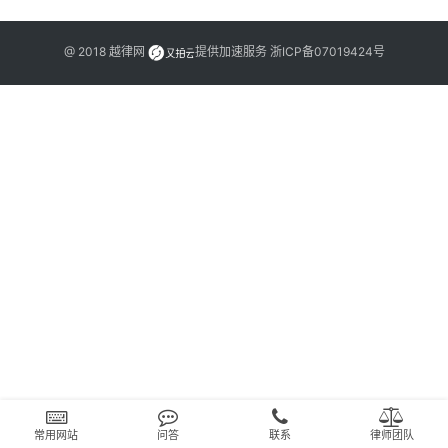
文
书
@ 2018
越律网
提供加速服务
浙ICP备07019424号
问
答
法
律
网
站
常用网站
问答
联系
律师团队