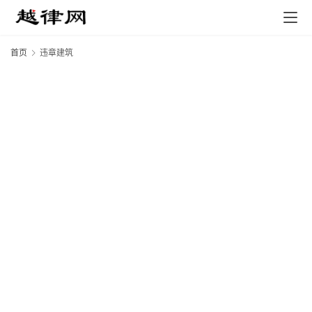
首页
违章建筑
专
业
领
域
法
律
汇
编