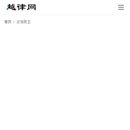
首页
正当防卫
专
业
领
域
法
律
汇
编