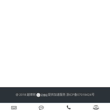
文
20
年
书
月
日
刑
问
20
答
年
月
日
法
泽
律
动
网
站
@ 2018
越律网
提供加速服务
浙ICP备07019424号