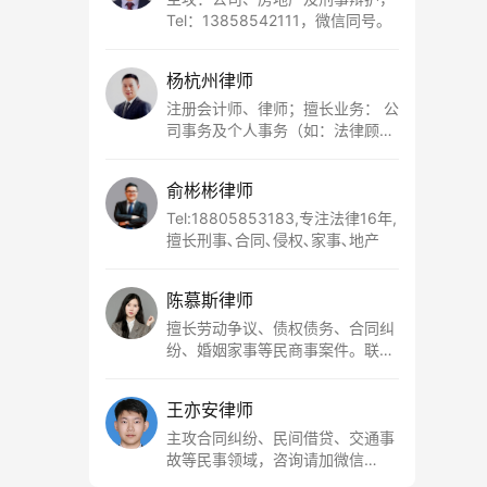
Tel：13858542111，微信同号。
杨杭州律师
注册会计师、律师；擅长业务： 公
司事务及个人事务（如：法律顾
问、经济纠纷、工资工伤、股权纠
纷、民间借贷、婚姻家事等）； 刑
俞彬彬律师
事领域（涉税犯罪、财产犯罪、侵
犯人身权利犯罪等），联系电话：
Tel:18805853183,专注法律16年,
15857750952
擅长刑事､合同､侵权､家事､地产
陈慕斯律师
擅长劳动争议、债权债务、合同纠
纷、婚姻家事等民商事案件。联系
电话17816874233，欢迎咨询。
王亦安律师
主攻合同纠纷、民间借贷、交通事
故等民事领域，咨询请加微信
18064753820