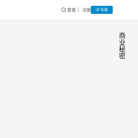
登录
注册
投稿
商
业
秘
密
企业
劳
动
实施
意
见
竞业
第一
限制
条 为
保护
合规
2026
企业
指引
年8
商业
月5
秘
商业
日
知