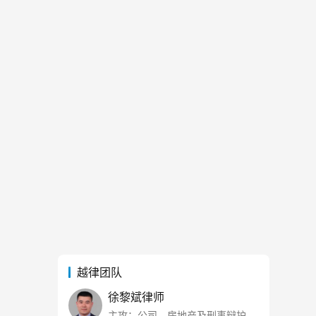
越律团队
徐黎斌律师
主攻：公司、房地产及刑事辩护，