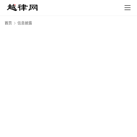
首页
信息披露
专
业
领
域
法
律
汇
编