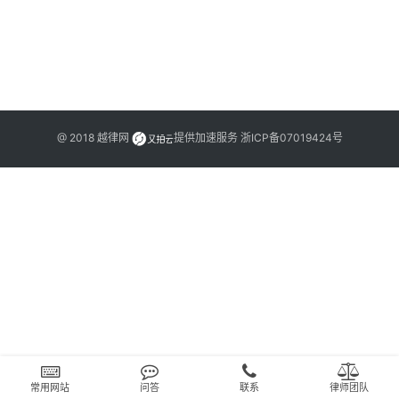
文
书
问
答
@ 2018
越律网
提供加速服务
浙ICP备07019424号
法
律
网
站
常用网站
问答
联系
律师团队