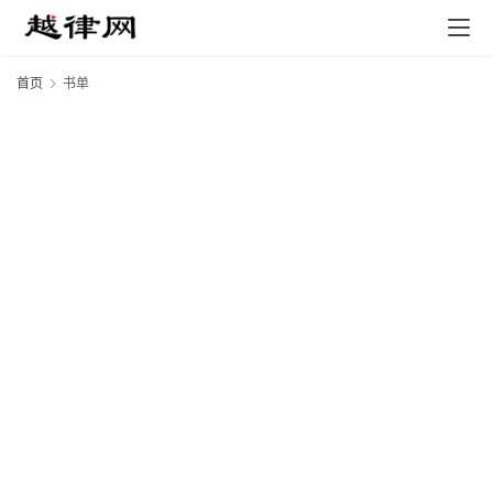
首页
书单
专
业
领
域
法
律