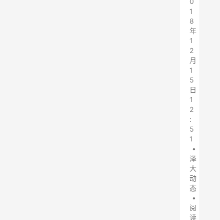
0
1
8
年
1
2
月
1
5
日
1
2
:
5
1
•
泽
大
动
态
•
阅
读