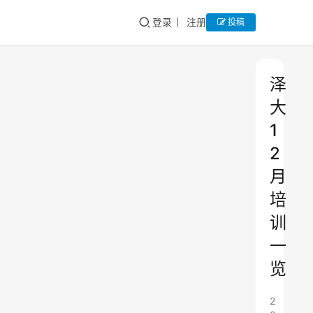
登录
注册
投稿
泽
大
1
2
月
培
训
一
览
2