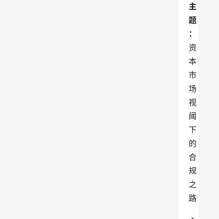
主
题
：
资
本
市
场
视
阈
下
的
合
规
之
路