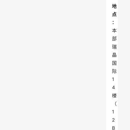
地
点
：
本
部
瑞
晶
国
际
1
4
楼
（
1
2
B