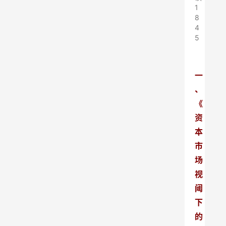
1
8
4
5
一
、
《
资
本
市
场
视
阈
下
的