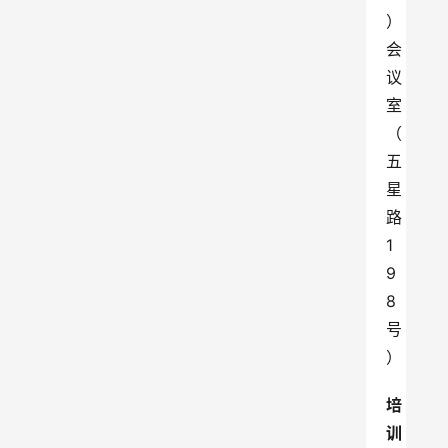
）
会
议
室
（
五
星
路
1
9
8
号
）
培
训