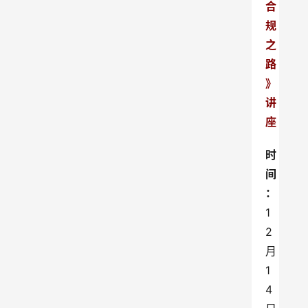
合
规
之
路
》
讲
座
时
间
：
1
2
月
1
4