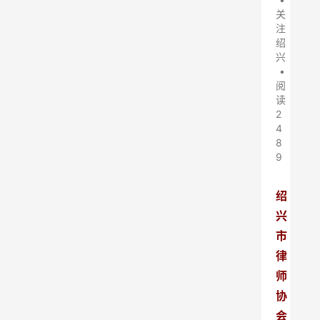
关
注
绍
兴
•
阅
读
2
4
8
9
绍
兴
市
律
师
协
会