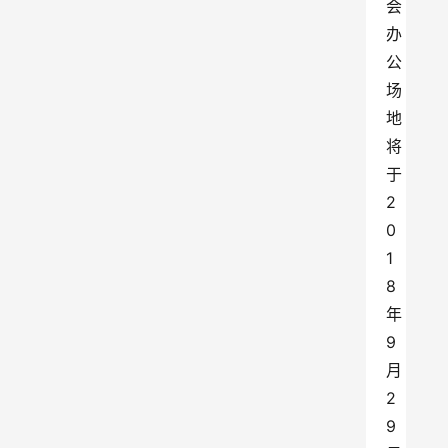
会
办
公
场
地
将
于
2
0
1
8
年
9
月
2
9