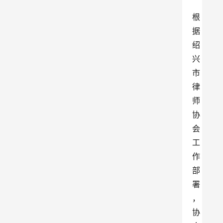
根
据
绍
兴
市
律
师
协
会
工
作
部
署
，
协