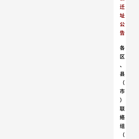
迁
址
公
告
各
区
、
县
（
市
）
联
络
组
（