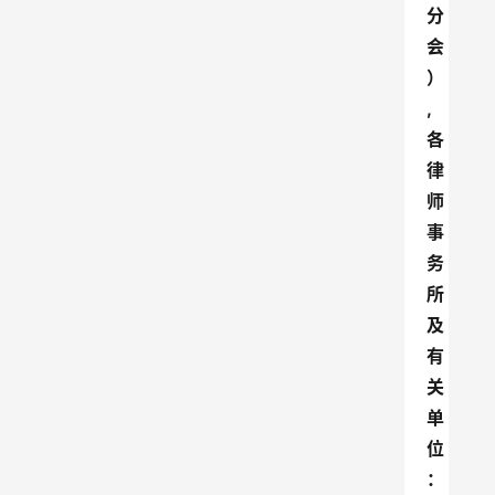
分
会
）
,
各
律
师
事
务
所
及
有
关
单
位
：