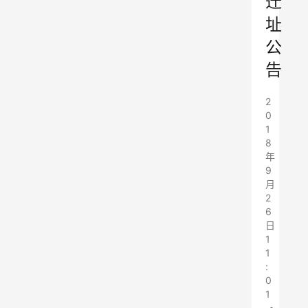
迁
址
公
告
2
0
1
8
年
9
月
2
6
日
1
1
:
0
1
•