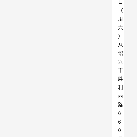
日
（
周
六
）
从
绍
兴
市
胜
利
西
路
6
6
0