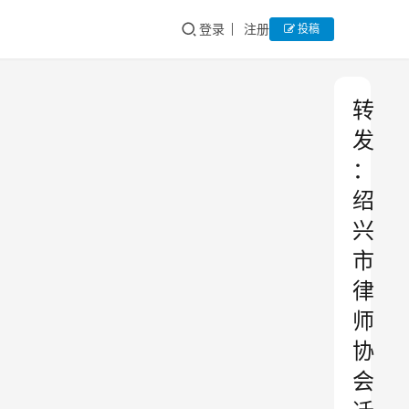
登录
注册
投稿
转
发
：
绍
兴
市
律
师
协
会