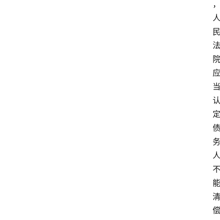
专
业
领
域
法
律
汇
编