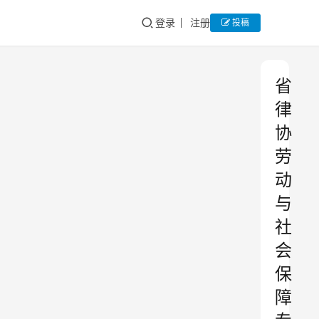
登录
注册
投稿
省
律
协
劳
动
与
社
会
保
障