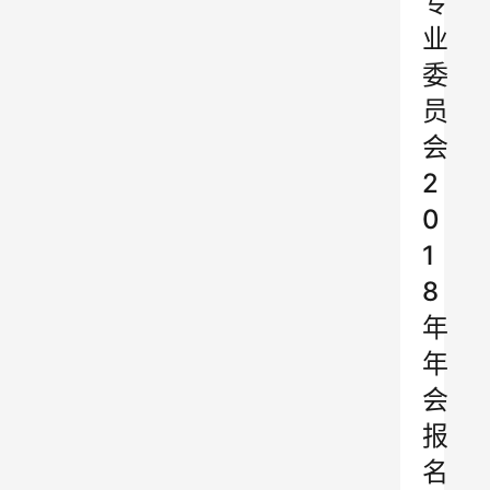
专
业
委
员
会
2
0
1
8
年
年
会
报
名