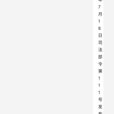
7
月
1
8
日
司
法
部
令
第
1
1
1
号
发
布