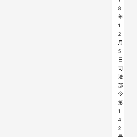
8
年
1
2
月
5
日
司
法
部
令
第
1
4
2
号