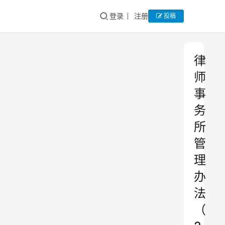
登录
注册
投稿
律
师
事
务
所
管
理
办
法
（