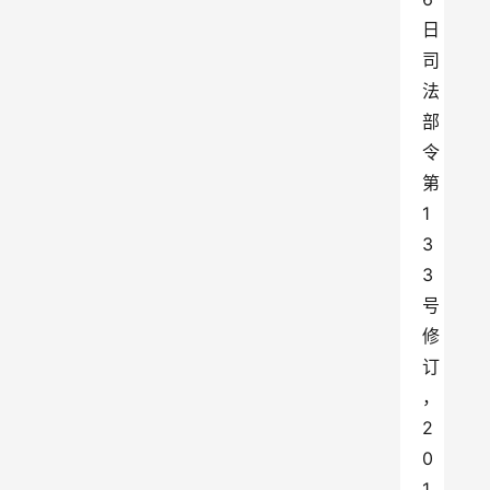
日
司
法
部
令
第
1
3
3
号
修
订
，
2
0
1