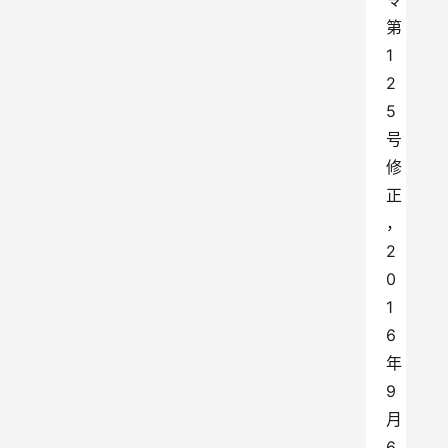
第
1
2
5
号
修
正
，
2
0
1
6
年
9
月
6