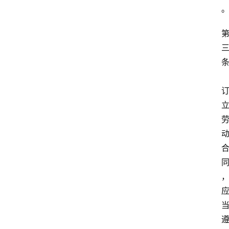
专
业
领
域
法
律
汇
编