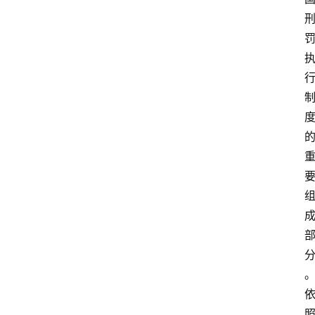
专
业
领
域
法
律
汇
编