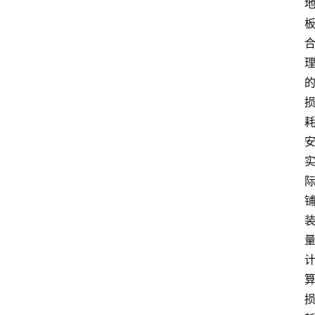
专
业
领
域
法
律
汇
编