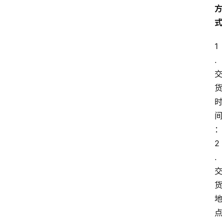
1
. 
2
. 