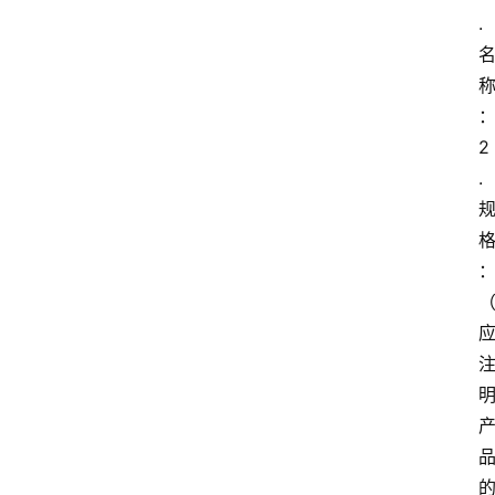
. 
2
. 
：