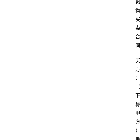
货
物
买
卖
合
：