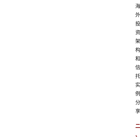
专
业
领
域
法
律
汇
编