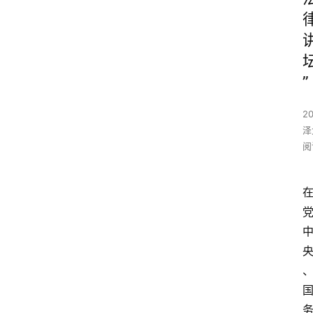
”
2
泽
阅