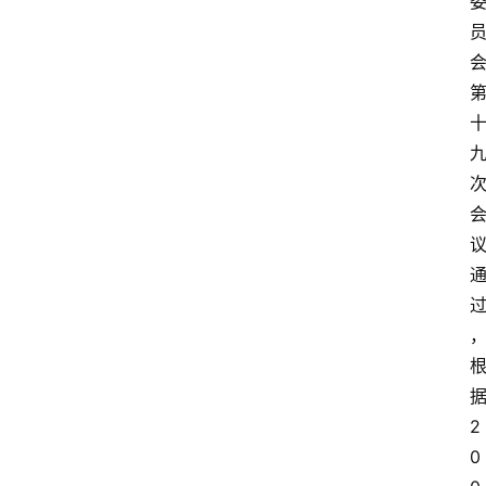
，
2
0