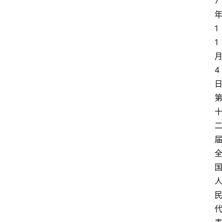
7
1
1
4
专
业
领
域
法
律
汇
编