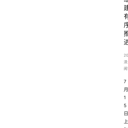
2
泽
阅
7
1
5