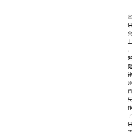
专
业
领
域
法
律
汇
编