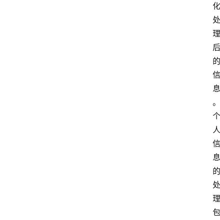
专
业
领
域
法
律
汇
编