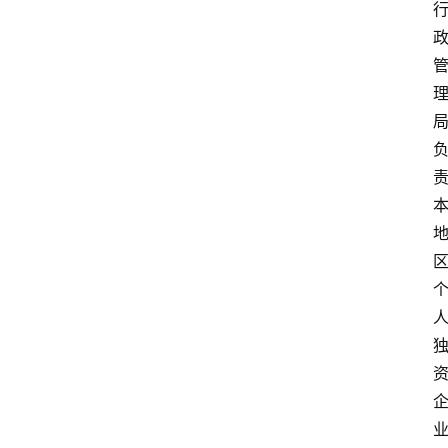
专
业
领
域
法
律
汇
编