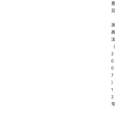
见
文
书
问
答
2
0
法
0
律
7
网
站
1
2 