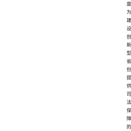
专
业
领
域
法
律
汇
编