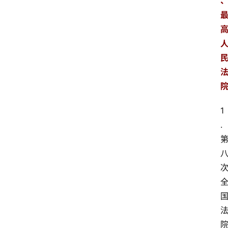
、
1
. 