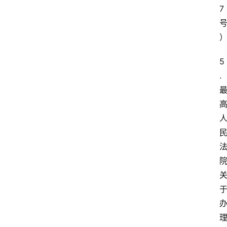
7
5
. 
专
业
领
域
法
律
汇
编