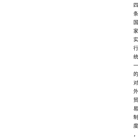
条
专
业
领
域
法
律
汇
编