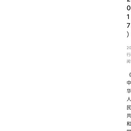
0
1
7
2
行
阅