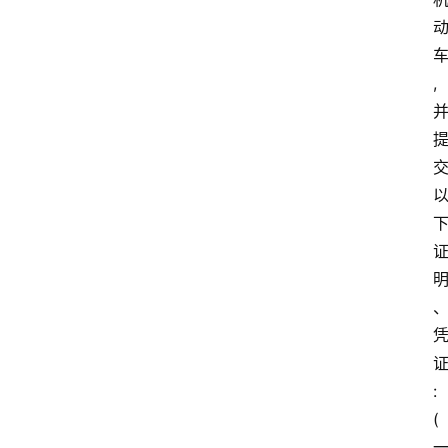
,
:
(