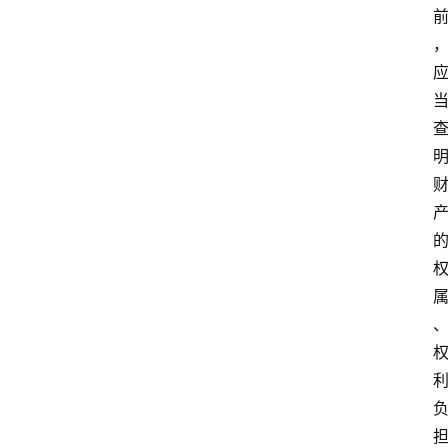
专
业
领
域
法
律
汇
编