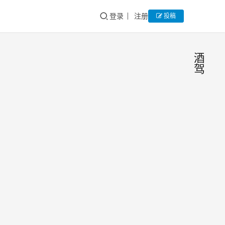
登录
注册
投稿
酒
驾
保险
交
通
公司
事
故
赔偿
保险
后，
公司
赔偿
对无
2021
后，
证驾
年9
对无
驶、
月10
证驾
驾驶
日
交
酒驾
驶、
通
员酒
的致
事
酒驾