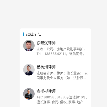
越律团队
徐黎斌律师
主攻：公司、房地产及刑事辩护，
Tel：13858542111，微信同号。
杨杭州律师
注册会计师、律师；擅长业务： 公
司事务及个人事务（如：法律顾
问、经济纠纷、工资工伤、股权纠
纷、民间借贷、婚姻家事等）； 刑
俞彬彬律师
事领域（涉税犯罪、财产犯罪、侵
犯人身权利犯罪等），联系电话：
Tel:18805853183,专注法律16年,
15857750952
擅长刑事､合同､侵权､家事､地产